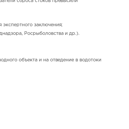
затели сброса стоков превысили
я экспертного заключения;
надзора, Росрыболовства и др.).
одного объекта и на отведение в водотоки