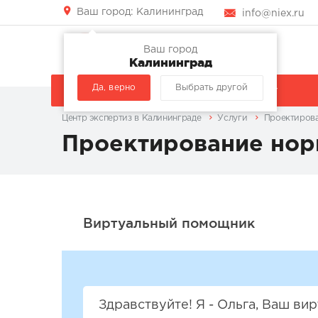
Ваш город:
Калининград
info@niex.ru
Ваш город
Калининград
Да, верно
Выбрать другой
КОМПАНИЯ
УСЛУГИ
Центр экспертиз в Калининграде
Услуги
Проектирова
Проектирование нор
Здравствуйте! Я - Ольга, Ваш в